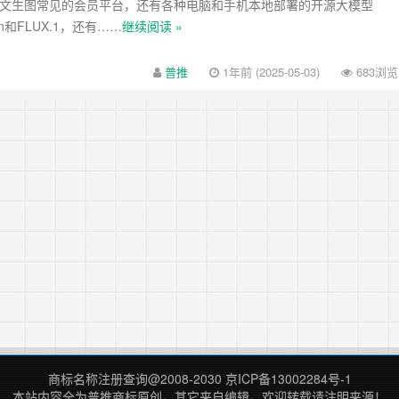
的文生图常见的会员平台，还有各种电脑和手机本地部署的开源大模型
usion和FLUX.1，还有……
继续阅读 »
普推
1年前 (2025-05-03)
683浏览
商标名称注册查询
@2008-2030
京ICP备13002284号-1
本站内容全为
普推商标
原创，其它来自编辑，欢迎转载请注明来源！