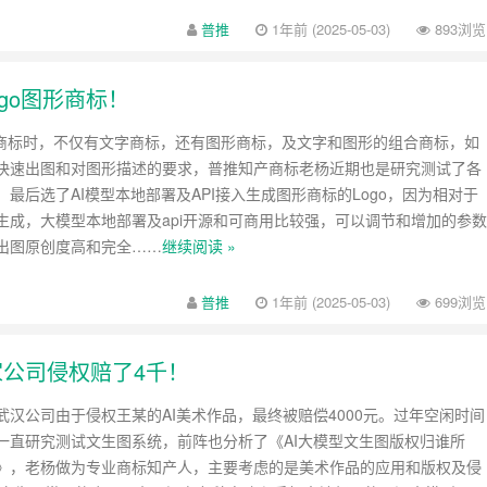
普推
1年前 (2025-05-03)
893浏览
ogo图形商标！
标时，不仅有文字商标，还有图形商标，及文字和图形的组合商标，如
快速出图和对图形描述的要求，普推知产商标老杨近期也是研究测试了各
最后选了AI模型本地部署及API接入生成图形商标的Logo，因为相对于
生成，大模型本地部署及api开源和可商用比较强，可以调节和增加的参数
出图原创度高和完全……
继续阅读 »
普推
1年前 (2025-05-03)
699浏览
家公司侵权赔了4千！
公司由于侵权王某的AI美术作品，最终被赔偿4000元。过年空闲时间
一直研究测试文生图系统，前阵也分析了《AI大模型文生图版权归谁所
》，老杨做为专业商标知产人，主要考虑的是美术作品的应用和版权及侵