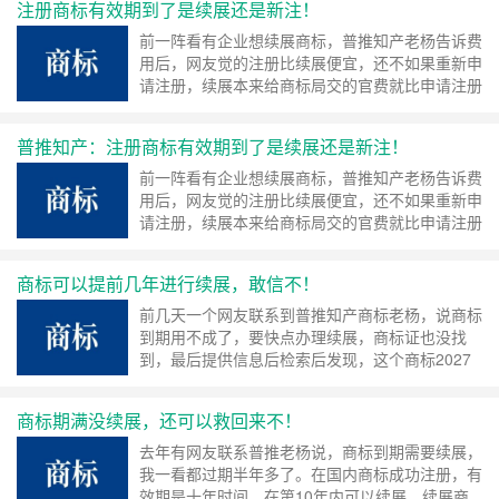
注册商标有效期到了是续展还是新注！
回。 图片 近年有些商标没有续展过期失效，这些
名称早期申请注册，有些是非常不错的名称，这个
前一阵看有企业想续展商标，普推知产老杨告诉费
网友说他在去年就发现这个商标名称没有续展，但
用后，网友觉的注册比续展便宜，还不如果重新申
是一直……
继续阅读 »
请注册，续展本来给商标局交的官费就比申请注册
的多，所以续展比申请注册略高些。 有时为了节
省小费用可能会造成大损失，有许多名称含有的
普推知产：注册商标有效期到了是续展还是新注！
词，几年前还可以申请注册，比如“百年”几年前是
可以申请注册，现在基本会以误认驳回，含有“酱”
前一阵看有企业想续展商标，普推知产老杨告诉费
字的前几年也可以申请注册，现在在33类酒上面
用后，网友觉的注册比续展便宜，还不如果重新申
基……
继续阅读 »
请注册，续展本来给商标局交的官费就比申请注册
的多，所以续展比申请注册略高些。 有时为了节
省小费用可能会造成大损失，有许多名称含有的
商标可以提前几年进行续展，敢信不！
词，几年前还可以申请注册，比如“百年”几年前是
可以申请注册，现在基本会以误认驳回，含有“酱”
前几天一个网友联系到普推知产商标老杨，说商标
字的前几年也可以申请注册，现在在33类酒上面
到期用不成了，要快点办理续展，商标证也没找
基……
继续阅读 »
到，最后提供信息后检索后发现，这个商标2027
年才到期，现在续展商标局连受理根本不受理。
原来大概是某机构联系他了，说商标到期了让他快
商标期满没续展，还可以救回来不！
点续费，要不就用不成了，商标续展是指注册商标
所有人在有效期满前十二个月或者期满后六个月
去年有网友联系普推老杨说，商标到期需要续展，
内，依法办理商标续展或宽展手续，在第10年之
我一看都过期半年多了。在国内商标成功注册，有
前续展……
继续阅读 »
效期是十年时间，在第10年内可以续展，续展商