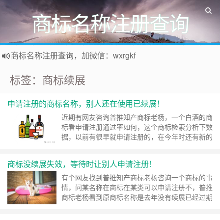
商标名称注册查询
商标名称注册查询，加微信：wxrgkf
商标注册和购买，加微信：wxrgkf
标签：商标续展
申请注册的商标名称，别人还在使用已续展！
近期有网友咨询普推知产商标老杨，一个白酒的商
标看申请注册通过率如何，这个商标检索分析下数
据，以前有很早就申请注册的，在今年时还有新的
一家另外企业又提交同名 申请，所以这个通过率
极低。 在商标申请注册时， 多检索分析下可以多
商标没续展失效，等待时让别人申请注册！
提高些通过，后面这个新申请的基本会就引用前面
注册的这个驳回，而且人家早期申请注册的，在近
有个网友找到普推知产商标老杨咨询一个商标的事
年已经续展，而且普推知产老杨检索了下也发现有
情，问某名称在商标在某类可以申请注册不，普推
网站……
继续阅读 »
商标老杨看到原商标名称是去年没有续展已经过期
了，但是在3个月前就有新申请注册的，所以他如
果申请有新申请的商标在前面，他的大概率会被驳