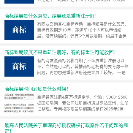
标没什么大的问题，基本都是可以成功的，如果在
这个阶段没有续展，还有宽展期，就是到期后半年
商标续展是什么意思，续展还是重新注册好！
内，也可以进行宽展续费。 半年之内还没有宽
展，基本就没办法直接续费了，但是《商标法》其
有网友咨询普推商标老杨，商标续展是什么意思，
中有个规定，期满不再续展的，与该商标相同或者
商标有效期是10年，期满前12个内可以申请续
近似……
继续阅读 »
展，没有续展的，还有6个月宽展期，续展不会另
发新证，会有续展证明和原商标注册证一起使用，
如果需要新的商标注册证，也可以申请补发商标注
商标到期续展还是重新注册好，有的标重注可能驳回！
册证。 商标续展基本是没有什么问题，都是可续
展成功的，但是在新的法规后申请可能就没那么容
有的网友说商标名称到期了不续展重新注册可以
易，比如含有的“百年”的词的商标名称，在以前还
不，当然是可以的，普推商标老杨觉的要考虑一些
可……
继续阅读 »
问题，再想想是重新注册还是续展比较好。 一是
有些商标名称在以前可以申请注册成功，但是现在
就无法申请成功，比如以前县级名称可以申请注册
商标续展时间到底是什么时候！
下来，现在是不行的，已注册老商标可以一直续展
没什么问题，还有些商标名称含有原料词，以前基
商标管家注册&百万标源定制，个微：936012500
本都是通过的，但是现在有些原料词只对相关的商
据国知局网，我公司注册商标通过网站查询，注册
品通过……
继续阅读 »
证整理，专用权期限最早到期的是在2025年2月，
可我接到几个代理公司的电话通知有几个商标需要
尽快办理续展，我要怎么确认续展办理时间?根据
最高人民法院关于审理商标授权确权行政案件若干问题的规
商标法第四十条及《商标法实施条例》第三十三条
定！
规定，注册商标的有效期为十年。注册商标有效期