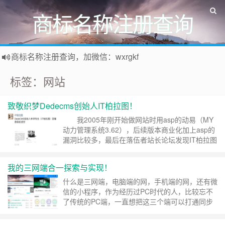
商标名称注册查询
商标名称注册查询，加微信：wxrgkf
商标注册和购买，加微信：wxrgkf
标签：网站
致敬织梦Dedecms创始人IT柏拉图！
我2005年刚开始做网站时用asp的动易（MY
动力管理系统3.62），后续版本商业化加上asp的
漏洞比较多，最后在落伍者站长论坛发现IT柏拉图
的发布的织梦Dedecms网站管理系统，开源免费
再加上是PHP，受到了广大站长的欢迎，我的站长
我的三网端合一探索与实现！
生涯也是从织梦开始，因做网站认识了许多网友，
来到北京从事过网站培训及运营方面的工作，前几
什么是三网端，电脑端的网，手机端的网，还有微
年回家乡做加盟……
继续阅读 »
信的小程序，作为经历过PC时代的人，比较忘不
了传统的PC端，一直想把这三个端可以打通同步
一起，经过一年多的测试和完善终于实现了，现在
分享我的实践经验。 一、需要的是三网端同步 在