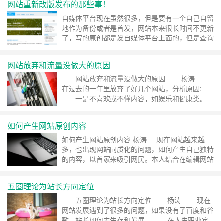
网站重新改版发布的那些事！
以前出现的问题，电脑端、移动端、小程序都是分
开的，更新了这个那个没有更新，所以首先解决的
自媒体平台现在虽然很多，但是要有一个自己自留
问题是不管是电脑端发布还是移动……
继续阅读 »
地作为备份或者是首发，网站本来很长时间不更新
了，写的原创都是发自媒体平台上面的，但是查询
和寻找特别不方便，以前有两个站普推网主要是选
别人的发布，还有一个杨涛...阅读全文……
继续阅
网站放弃和流量没做大的原因
读 »
网站放弃和流量没做大的原因 杨涛
在过去的一年里放弃了好几个网站，分析原因:
一是不喜欢或不懂内容，如娱乐和健康类。
二是域名不好，带net或域名太长，名不达
意。 三是内容和以前做的网站有些重复，完
如何产生网站原创内容
全可以合并在一起。 网站流量一直没有做大
的原因: 一是没有坚持更新。 二是只靠了
如何产生网站原创内容 杨涛 现在网站越来越
百度。 三是没有原创内容……
继续阅读 »
多，也出现网站同质化的问题，如何产生自己独特
的内容，以首家来吸引网民。本人结合在编辑网站
内容的经验，来说几点和大家共同交流。 1、论
坛 现在大多网站都有论坛，里面有原创的贴
五圈理论为站长方向定位
子，当大多内容分散不集中，或有的主题不鲜明，
需要分析整理，选择一些适合的贴子，进行加工成
五圈理论为站长方向定位 杨涛 现在
很好的原创内容。 2、博客……
继续阅读 »
网站发展遇到了很多的问题，如果没有了百度和谷
歌，站长如何去生存和发展。 在人生职业定