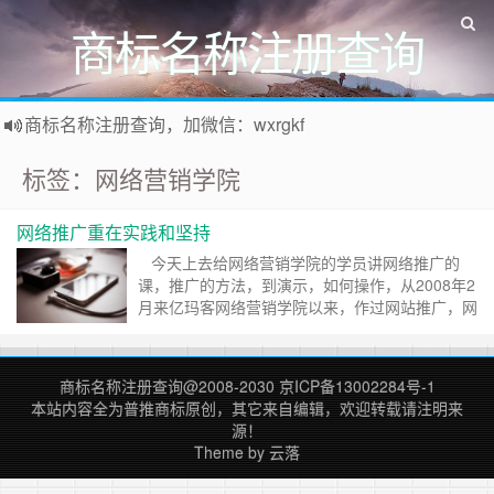
商标名称注册查询
商标名称注册查询，加微信：wxrgkf
商标注册和购买，加微信：wxrgkf
标签：网络营销学院
网络推广重在实践和坚持
今天上去给网络营销学院的学员讲网络推广的
课，推广的方法，到演示，如何操作，从2008年2
月来亿玛客网络营销学院以来，作过网站推广，网
站维护，搜索优化，培训讲课，在线咨询，广告投
放，推广服务等，感觉到我们作网站时都要考虑全
面些。 现在的网络推广都是基于网站推广，网
商标名称注册查询
@2008-2030
京ICP备13002284号-1
站推广首于是建好网站，以前自己作站时，只是注
本站内容全为
普推商标
原创，其它来自编辑，欢迎转载请注明来
意作网站，当然也注意在内容上推广，但没有……
源！
继续阅读 »
Theme by
云落