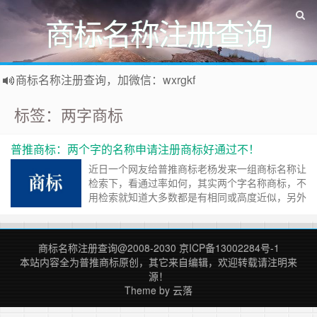
商标名称注册查询
商标名称注册查询，加微信：wxrgkf
商标注册和购买，加微信：wxrgkf
标签：两字商标
普推商标：两个字的名称申请注册商标好通过不！
近日一个网友给普推商标老杨发来一组商标名称让
检索下，看通过率如何，其实两个字名称商标，不
用检索就知道大多数都是有相同或高度近似，另外
还带有字母名称是5个字母的，这个也是近似比较
多的，不过最终还是检索下，说不定还有有捡漏
的。 两个汉字名称商标也是以可以有通过率中高
商标名称注册查询
@2008-2030
京ICP备13002284号-1
的，前阵有个客户的两个字的就通过初审了，主要
本站内容全为
普推商标
原创，其它来自编辑，欢迎转载请注明来
是因为他申请注册的名称也有相同的，但是那……
源！
继续阅读 »
Theme by
云落