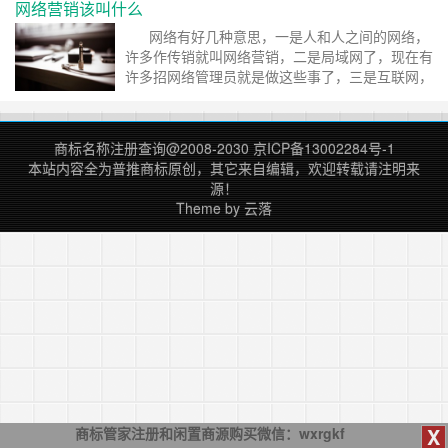
网络营销该叫什么
外知名的RealNetworks公司开发的一种新型流式
视频文件格式,并且RealMedia可以根据不同的网
网络有好几种意思，一是人和人之间的网络，
络传输速率制定出不同的压缩比率……
继续阅读 »
许多作传销就叫网络营销，二是局域网了，现在有
许多招网络管理员就是做这些事了，三是互联网，
营销就是经营销售了，常见的就是营销员了，跑单
子了。 网络明确的应叫互联网，而建站，
seo，推广，广告，放在一起的话也就是推广了，
商标名称注册查询
@2008-2030
京ICP备13002284号-1
当然以后提升的话就可以作运营了。 在互联网
本站内容全为
普推商标
原创，其它来自编辑，欢迎转载请注明来
中最重要是网站了，还有其它……
继续阅读 »
源！
Theme by
云落
X
商标管家注册和闲置商源购买微信：wxrgkf