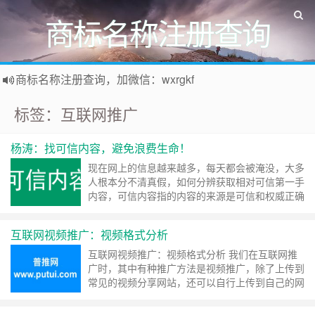
商标名称注册查询
商标名称注册查询，加微信：wxrgkf
商标注册和购买，加微信：wxrgkf
标签：互联网推广
杨涛：找可信内容，避免浪费生命！
现在网上的信息越来越多，每天都会被淹没，大多
人根本分不清真假，如何分辨获取相对可信第一手
内容，可信内容指的内容的来源是可信和权威正确
的。：1，政府机构发布的内容，2，正规新闻媒
体机构发布的内容，3，当事人或机构发布的内
互联网视频推广：视频格式分析
容。 国家网信办发布的最新版《互联网新闻信息
稿源单位名单》，名单涵盖中央新闻网站、中央新
互联网视频推广：视频格式分析 我们在互联网推
闻单位、行业媒体、地方新闻网站、地方新闻单位
广时，其中有种推广方法是视频推广，除了上传到
和政务发……
继续阅读 »
常见的视频分享网站，还可以自行上传到自己的网
页，现在我们来一起分析下常见的视频格式。
一、常见在线视频格式 1、RM格式 RM格式是国