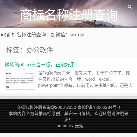
商标名称注册查询
商标名称注册查询，加微信：wxrgkf
商标注册和购买，加微信：wxrgkf
标签：办公软件
微软的office三合一版，正宗好用！
微软的office三合一版又来了，五年前分开了，现
在又推出新的三合一版，word，excel，
powerpoint全都有，以前用过许多其它的，还是人
家官方的正宗好用。 支持手机和电脑互传文档，
最大是10mb，支持图像文本互转，pdf文档互转，
云空间支持国内的腾讯微云。 ……
继续阅读 »
商标名称注册查询
@2008-2030
京ICP备13002284号-1
本站内容全为
普推商标
原创，其它来自编辑，欢迎转载请注明来
源！
Theme by
云落