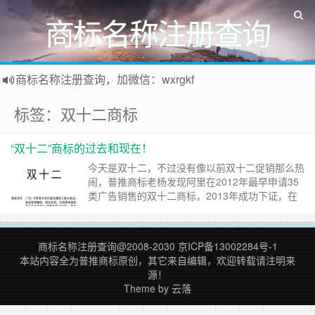
商标名称注册查询
商标名称注册查询，加微信：wxrgkf
商标注册和购买，加微信：wxrgkf
标签：双十二商标
“双十二”商标的过去和现在！
今天是双十二，不过没有像以前双十二促销那么热
闹，普推商标老杨发现阿里在2012年最早申请35
类广告销售的双十二商标，2013年成功下证，在
去年被无效宣告已经撤销，这个商标现在无效，中
间经历多次撤三申请、无效宣告等。不过阿里又在
2021年时又申请新的双十二的商标，并已成功下
商标名称注册查询
@2008-2030
京ICP备13002284号-1
证，这个新的35类双十二商标还是有效的。 多么
本站内容全为
普推商标
原创，其它来自编辑，欢迎转载请注明来
大的公司商标也会被撤三或……
继续阅读 »
源！
Theme by
云落