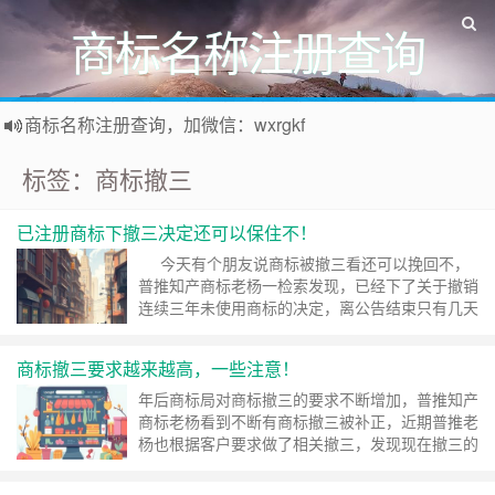
商标名称注册查询
商标名称注册查询，加微信：wxrgkf
商标注册和购买，加微信：wxrgkf
标签：商标撤三
已注册商标下撤三决定还可以保住不！
今天有个朋友说商标被撤三看还可以挽回不，
普推知产商标老杨一检索发现，已经下了关于撤销
连续三年未使用商标的决定，离公告结束只有几天
时间。 这个商标当时撤三时也没有做答辩，在
当时如果做答辩流程也是比较简单，普推老杨查了
商标撤三要求越来越高，一些注意！
下当时有撤三退信，估计是地址没有变更，没有收
到撤三的信，现在下撤三决定了也是可以挽回的，
年后商标局对商标撤三的要求不断增加，普推知产
但是比撤三后直接答辩复杂的多，是属于……
继续
商标老杨看到不断有商标撤三被补正，近期普推老
阅读 »
杨也根据客户要求做了相关撤三，发现现在撤三的
工作量比以前不知道翻了若干倍。 现在需要针对
商标进行撤三，至少需要三个平台的搜索截图，每