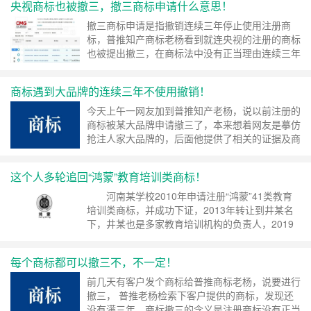
央视商标也被撤三，撤三商标申请什么意思！
个小项在每个平台不少于5页，如果商标撤三的已
注册商标是10个小项，就需要10乘5乘3至少等于
撤三商标申请是指撤销连续三年停止使用注册商
150页，如果是同省的还需要线下去拍照截图验
标，普推知产商标老杨看到就连央视的注册的商标
证……
继续阅读 »
也被提出撤三，在商标法中没有正当理由连续三年
不使用的商标的，任何单位或者个人可以向商标局
申请撤销该注册商标。 通过商标撤三可避免商标
商标遇到大品牌的连续三年不使用撤销！
资源浪费，也可以扫清商标注册障碍，对于撤三的
商标需要注册满3年才可以撤销，不满三年的是无
今天上午一网友加到普推知产老杨，说以前注册的
法撤三的，当遇到商标撤三时，需要积极提供证据
商标被某大品牌申请撤三了，本来想着网友是摹仿
进行答辩……
继续阅读 »
抢注人家大品牌的，后面他提供了相关的证据及商
标注册证，发现他们这个商标是早先注册的，那个
大品牌也是最近两年才更名开始做的。 那个网友
这个人多轮追回“鸿蒙”教育培训类商标！
进行商标撤三答辩，核心的产品都拿下来了，因为
他们也是一直在使用，也是有相关的使用证据和材
河南某学校2010年申请注册“鸿蒙”41类教育
料，那些没有用过的小类也被撤销了，对他们用处
培训类商标，并成功下证，2013年转让到井某名
也不……
继续阅读 »
下，井某也是多家教育培训机构的负责人，2019
年收到某主体的撤销连续三年停止使用注册商标，
商标不予撤销，2020年撤销注册商标复审，商标
每个商标都可以撤三不，不一定！
予以撤销，在2021年时商标被撤销。 2020年一审
失败、2021二审井某失败，2023年底最高终审井
前几天有客户发个商标给普推商标老杨，说要进行
某赢了，……
继续阅读 »
撤三， 普推老杨检索下客户提供的商标，发现还
没有满三年，商标撤三的含义是注册商标没有正当