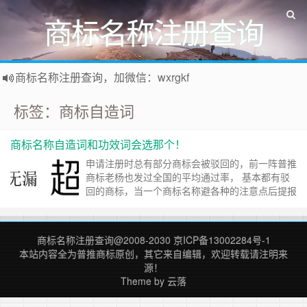
商标名称注册查询
商标名称注册查询，加微信：wxrgkf
商标注册和购买，加微信：wxrgkf
标签：商标自造词
商标名称自造词和功效词会选那个！
申请注册时总有部分商标会被驳回的，前一阵普推
商标老杨也发过全国的平均通过率， 基本都有驳
回的商标，当一个商标名称避各种的注意点后提报
后，还要经过不同的审查员的个人主观性来审查。
有些在看到前几个月还能通过的商标名称，但是后
面提报可能就过不了，或者同时提交含有相同的
商标名称注册查询
@2008-2030
京ICP备13002284号-1
词，甲可以过，乙可能过不了，有同行朋友给普推
本站内容全为
普推商标
原创，其它来自编辑，欢迎转载请注明来
商标老杨说，同样的商标名称同样的主体，只是换
源！
个……
继续阅读 »
Theme by
云落