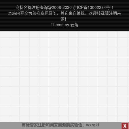
第一个圈是你喜欢做什么?一个人如果总是在做他
商标名称注册查询
@2008-2030
京ICP备13002284号-1
喜欢做的事情，心情想必是非常愉快的。 第
本站内容全为
普推商标
原创，其它来自编辑，欢迎转载请注明来
二个圈是你能够做什么?一个人喜欢做力所不……
源！
继续阅读 »
Theme by
云落
X
商标管家注册和闲置商源购买微信：wxrgkf