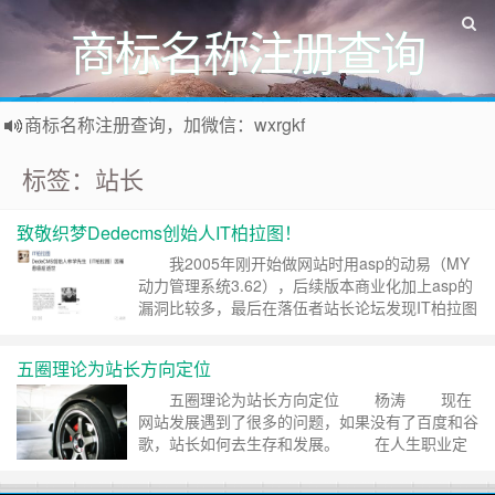
商标名称注册查询
商标名称注册查询，加微信：wxrgkf
商标注册和购买，加微信：wxrgkf
标签：站长
致敬织梦Dedecms创始人IT柏拉图！
我2005年刚开始做网站时用asp的动易（MY
动力管理系统3.62），后续版本商业化加上asp的
漏洞比较多，最后在落伍者站长论坛发现IT柏拉图
的发布的织梦Dedecms网站管理系统，开源免费
再加上是PHP，受到了广大站长的欢迎，我的站长
五圈理论为站长方向定位
生涯也是从织梦开始，因做网站认识了许多网友，
来到北京从事过网站培训及运营方面的工作，前几
五圈理论为站长方向定位 杨涛 现在
年回家乡做加盟……
继续阅读 »
网站发展遇到了很多的问题，如果没有了百度和谷
歌，站长如何去生存和发展。 在人生职业定
位中用的是三圈理论，我觉得同样适合于站长，我
另外加上两圈，希望和各位站长共同交流。