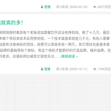
普推
2年前 (2024-03-16)
2207浏览
值就高的多！
刷短视频时看到有个老板说加盟餐饮开店没有挣到钱，赔了十几万，最后
术做个项目卖技术反而挣到钱，一个技术直接卖就是几千元，有些人需要
就是有注册商标的项目，收费可以高很多收一两万，其它项目也是基本差
先品牌的基础得有个商标，有这个商标才能更好的打造品牌，维护品牌，也
的老店，店铺名称比被其它家抢先注……
继续阅读 »
普推
3年前 (2023-12-11)
1764浏览