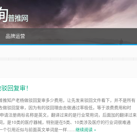
询
普推网
品牌运营
做驳回复审！
普推知产老杨做驳回复审多少费用，让先发来驳回文件看下，并不是所有
去做驳回复审，因为有的驳回理由去做通过率极低，等于浪费费用和时
个申请注册商标名称是英文，翻译过来的是行业常用词，后面加的翻译过来
词，是10类的医疗器械，特别是在5类、10类涉及医疗的行业词很难通
一个引用近似与前面英文单词是一样……
继续阅读 »