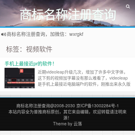
商标名称注册查询
商标名称注册查询，加微信：wxrgkf
商标注册和购买，加微信：wxrgkf
标签：视频软件
手机上最接近pr的软件！
近期videoleap升级几次，增加了许多中文字体，
这下剪的视频加字幕没有那么难看了，videoleap
是手机上最接近电脑端Pr的软件，刚推出来永久版
200多然后是400多，曾获appstone年度软件。 但
是相比下，里面的背景音乐太少了，没有语音字幕
识别，剪映效果相对更好。 ……
继续阅读 »
商标名称注册查询
@2008-2030
京ICP备13002284号-1
本站内容全为
普推商标
原创，其它来自编辑，欢迎转载请注明来
源！
Theme by
云落