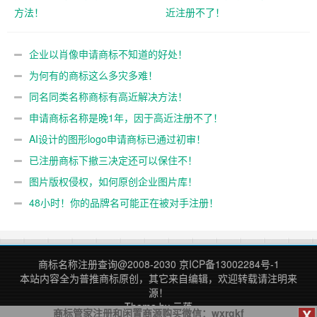
方法！
近注册不了！
企业以肖像申请商标不知道的好处！
为何有的商标这么多灾多难！
同名同类名称商标有高近解决方法！
申请商标名称是晚1年，因于高近注册不了！
AI设计的图形logo申请商标已通过初审！
已注册商标下撤三决定还可以保住不！
图片版权侵权，如何原创企业图片库！
48小时！你的品牌名可能正在被对手注册！
商标名称注册查询
@2008-2030
京ICP备13002284号-1
本站内容全为
普推商标
原创，其它来自编辑，欢迎转载请注明来
源！
Theme by
云落
X
商标管家注册和闲置商源购买微信：wxrgkf