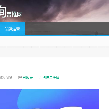
询
普推网
品牌运营
05次浏览
已收录
扫描二维码