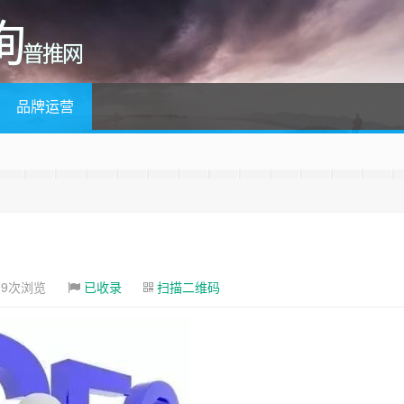
询
普推网
品牌运营
99次浏览
已收录
扫描二维码