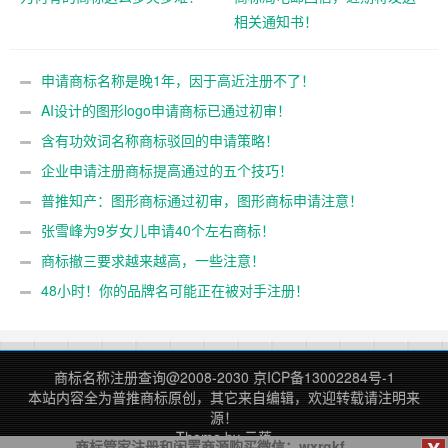
相关通知书！
申请商标名称是晚1年，因于高近注册不了！
AI设计的图形logo申请商标已通过初审！
含有功效词名称商标驳回的申请策略！
企业申请注册商标提高通过的五个技巧！
普推知产：图形商标通过初审，图形商标申请注意！
张雪峰为9岁女儿申请40个左右商标！
商标撤三要求越来越高，一些注意！
48小时！你的品牌名可能正在被对手注册！
商标名称注册查询
@2008-2030
京ICP备13002284号-1
本站内容全为
普推商标
原创，其它来自编辑，欢迎转载请注明来
源！
Theme by
云落
商标管家注册和闲置商源购买微信：wxrgkf