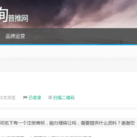
询
普推网
品牌运营
！
92次浏览
已收录
扫描二维码