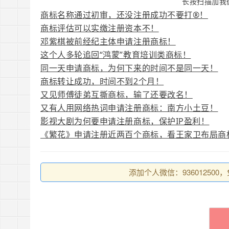
长按扫描加我
商标名称通过初审，还没注册成功不要打®！
商标评估可以实缴注册资本不！
邓紫棋被前经纪主体申请注册商标！
这个人多轮追回“鸿蒙”教育培训类商标！
同一天申请商标，为何下来的时间不是同一天！
商标转让成功，时间不到2个月！
又见师傅徒弟互撕商标，输了还要改名！
又有人用网络热词申请注册商标：南方小土豆！
影视大剧为何要申请注册商标，保护IP盈利！
《繁花》申请注册近两百个商标，看王家卫布局商
添加个人微信：93601250