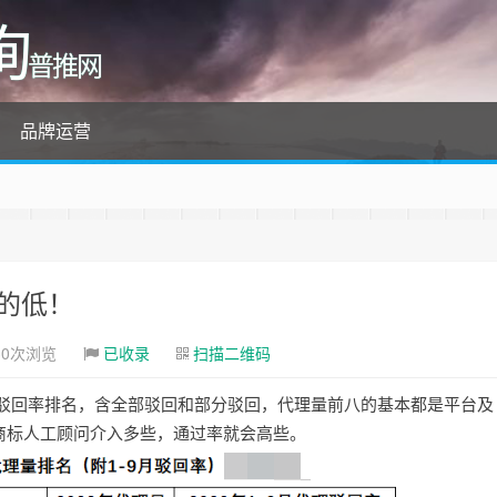
询
普推网
品牌运营
中的低！
30次浏览
已收录
扫描二维码
驳回率排名，含全部驳回和部分驳回，代理量前八的基本都是平台及
商标人工顾问介入多些
，
通过率就会高些。