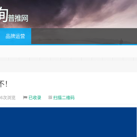
询
普推网
品牌运营
不！
56次浏览
已收录
扫描二维码