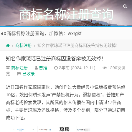
商标名称注册查询
商标名称注册查询，加微信：wxrgkf
商标注册和购买，加微信：wxrgkf
商标注册
知名作家琼瑶已注册商标因没答辩被无效掉！
>
>
知名作家琼瑶已注册商标因没答辩被无效掉！
商标注册
普推
2年前 (2024-12-11)
1290次浏
览
已收录
近日知名作家琼瑶离世，她创作过大量经典小说版权费预估超
10亿，媳妇何琇琼发声“严禁投机行为，遏制侵权”，普推知产
商标老杨检索发现，其所属的怡人传播在国内申请过17件商
标，主要是琼瑶及还珠格格，涉及多个类别，部分已通过初审
成功下证。