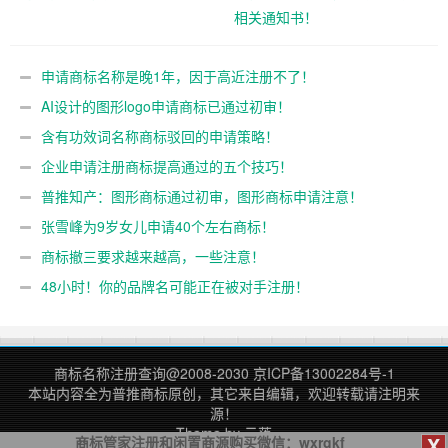
相关通知书！
申请商标名称是晚1年，因于高近注册不了！
AI设计的图形logo申请商标已通过初审！
含有功效词名称商标驳回的申请策略！
企业申请注册商标提高通过的五个技巧！
普推知产：图形商标通过初审，图形商标申请注意！
张雪峰为9岁女儿申请40个左右商标！
商标撤三要求越来越高，一些注意！
48小时！你的品牌名可能正在被对手注册！
商标名称注册查询
@2008-2030
京ICP备13002284号-1
本站内容全为
普推商标
原创，其它来自编辑，欢迎转载请注明来
源！
Theme by
云落
X
商标管家注册和闲置商源购买微信：wxrgkf