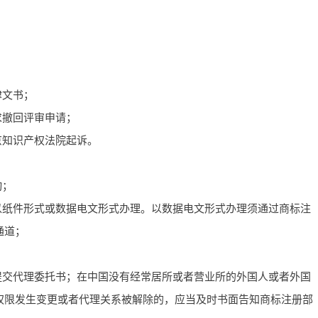
律文书；
求撤回评审申请；
京知识产权法院起诉。
动；
以纸件形式或数据电文形式办理。以数据电文形式办理须通过商标注
通道；
提交代理委托书；在中国没有经常居所或者营业所的外国人或者外国
权限发生变更或者代理关系被解除的，应当及时书面告知商标注册部