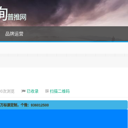
询
普推网
品牌运营
60次浏览
已收录
扫描二维码
标源定制，个微：936012500