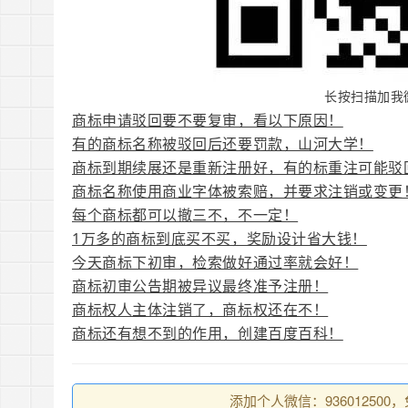
长按扫描加我
商标申请驳回要不要复审，看以下原因！
有的商标名称被驳回后还要罚款，山河大学！
商标到期续展还是重新注册好，有的标重注可能驳
商标名称使用商业字体被索赔，并要求注销或变更
每个商标都可以撤三不，不一定！
1万多的商标到底买不买，奖励设计省大钱！
今天商标下初审，检索做好通过率就会好！
商标初审公告期被异议最终准予注册！
商标权人主体注销了，商标权还在不！
商标还有想不到的作用，创建百度百科！
添加个人微信：93601250