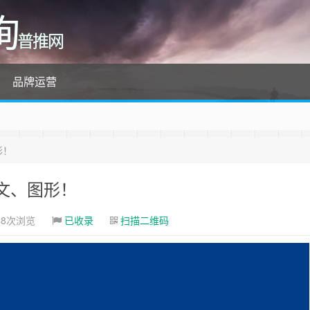
询
普推网
品牌运营
形！
文、图形！
48次浏览
已收录
扫描二维码