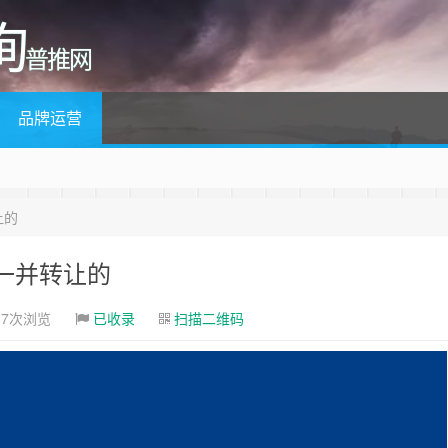
询
普推网
品牌运营
让的
一并转让的
87次浏览
已收录
扫描二维码