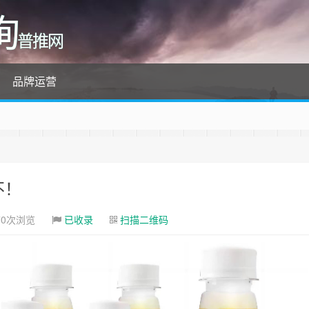
询
普推网
品牌运营
不！
70次浏览
已收录
扫描二维码