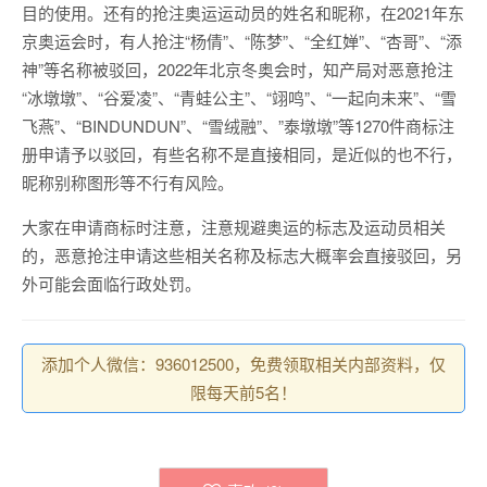
目的使用。还有的抢注奥运运动员的姓名和昵称，在2021年东
京奥运会时，有人抢注“杨倩”、“陈梦”、“全红婵”、“杏哥”、“添
神”等名称被驳回，2022年北京冬奥会时，知产局对恶意抢注
“冰墩墩”、“谷爱凌”、“青蛙公主”、“翊鸣”、“一起向未来”、“雪
飞燕”、“BINDUNDUN”、“雪绒融”、”泰墩墩”等1270件商标注
册申请予以驳回，有些名称不是直接相同，是近似的也不行，
昵称别称图形等不行有风险。
大家在申请商标时注意，注意规避奥运的标志及运动员相关
的，恶意抢注申请这些相关名称及标志大概率会直接驳回，另
外可能会面临行政处罚。
添加个人微信：936012500，免费领取相关内部资料，仅
限每天前5名！