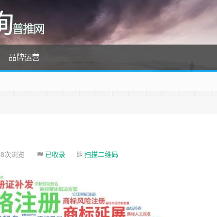
询
普推网
品牌运营
28次浏览
已收录
扫描二维码