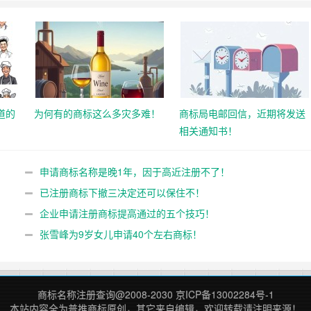
道的
为何有的商标这么多灾多难！
商标局电邮回信，近期将发送
相关通知书！
申请商标名称是晚1年，因于高近注册不了！
已注册商标下撤三决定还可以保住不！
企业申请注册商标提高通过的五个技巧！
张雪峰为9岁女儿申请40个左右商标！
商标名称注册查询
@2008-2030
京ICP备13002284号-1
本站内容全为
普推商标
原创，其它来自编辑，欢迎转载请注明来源！