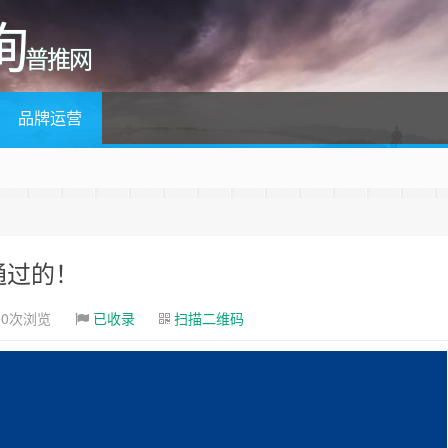
询
普推网
品牌运营
通过的！
90次浏览
已收录
扫描二维码