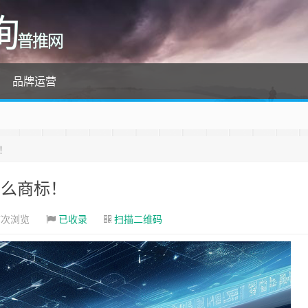
询
普推网
品牌运营
标！
什么商标！
7次浏览
已收录
扫描二维码