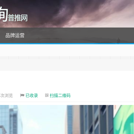
询
普推网
品牌运营
9次浏览
已收录
扫描二维码