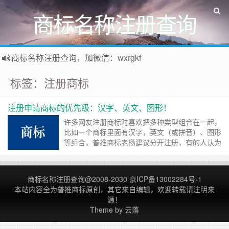
商标名称注册查询
商标名称注册查询，加微信：wxrgkf
商标注册和购买，加微信：wxrgkf
标签：注册商标
注册申请商标的优先级：汉字、英文、图形！
许多网友注册商标时喜欢把多种类型组合在一起，
比如一个商标里面有汉字，英文（或拼音）、图形
等组合，普推商标老杨建议分开注册，有的人认为
就是为了多收一份钱，其实不是这个原因。 组合
商标申请是分开检索审核的，里面的汉字、英语、
图形分开检索申核，有一个因素过不了，会导致整
商标名称注册查询
@2008-2030
京ICP备13002284号-1
个商标过不了，图形商标本来通过率就很低的，在
本站内容全为
普推商标
原创，其它来自编辑，欢迎转载请注明来
国内优先是注册汉字中文商标，因为从识别角
源！
度……
继续阅读 »
Theme by
云落