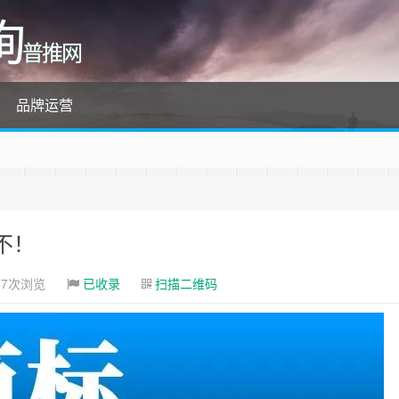
询
普推网
品牌运营
不！
57次浏览
已收录
扫描二维码