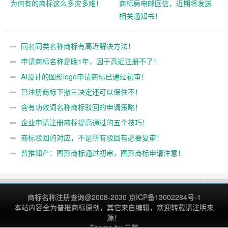
为何有的商标这么多灾多难！
商标局电邮回信，近期将发送
相关通知书！
同名同类名称商标有高近解决方法！
申请商标名称是晚1年，因于高近注册不了！
AI设计的图形logo申请商标已通过初审！
已注册商标下撤三决定还可以保住不！
含有功效词名称商标驳回的申请策略！
企业申请注册商标提高通过的五个技巧！
商标驳回的对应，不是所有驳回有必要复审！
普推知产：图形商标通过初审，图形商标申请注意！
商标名称注册查询
@2008-2030
京ICP备13002284号-1
本站内容全为
普推商标
原创，其它来自编辑，欢迎转载请注明来
源！
Theme by
云落